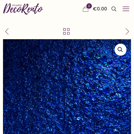
0
€
0.00