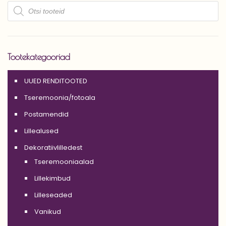
Products
search
Tootekategooriad
UUED RENDITOOTED
Tseremoonia/fotoala
Postamendid
Lillealused
Dekoratiivlilledest
Tseremooniaalad
Lillekimbud
Lilleseaded
Vanikud