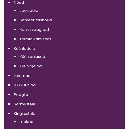
Nõud
Jookidele
Serveerimisnõud
Korrusvaagnad
Tordilõikamiseks
Küünladele
Küünlaalused
Küünlajalad
Laternad
LED küünlad
Peeglid
Sõrmustele
Kingitustele
Laekad