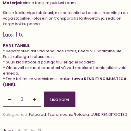
Materjal:
sinine foolium puidust raamil
Sinise fooliumiga fototaust, mis on kinnitatud puidust raamile ja on
väga stabiilne. Fotosein on transpordiks lahtivõetav ja seda on
kerge kokku panna.
Laos: 1 tk
PANE TÄHELE:
*
Renditooted asuvad rendilaos Tartus, Peetri 28. Saatmine üle
Eesti kulleriga lisatasu eest.
*
Suuri klaastooteid postiga/kulleriga ei saadeta.
*
Olenevalt ekraani seadetest võivad reaalsed toonid pildist veidi
erineda.
*
Enne tellimuse vormistamist palun
tutvu
RENDITINGIMUSTEGA
(LINK).
Fototaust
Lisa korvi
'BLUE
FOIL
2.5
Kategooriad:
Fotoalad
,
Tseremoonia/fotoala
,
UUED RENDITOOTED
m
x
3.2
Jaga