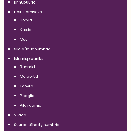
Linnupuurid
Hoiustamiseks
Korvid
Kastid
Muu
Sildid/lauanumbrid
Istumisplaaniks
Raamid
Molbertid
Tahvlid
Peeglid
Pildiraamid
Viidad
Suured tähed / numbrid