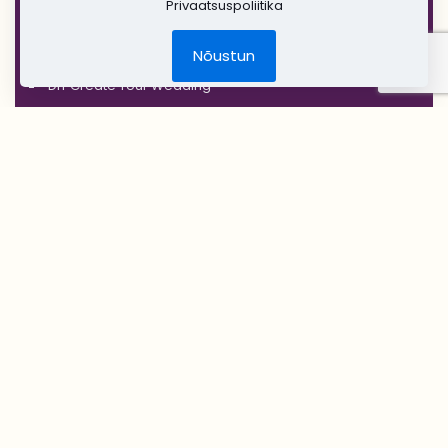
Privaatsuspoliitika
'RUSTIC'
Jõulud
Nõustun
DIY Create Your Wedding
Pruudikimp
Peigmehe rinnanõel
Pruutneitsidele
Peiupoistele
Lilleehted
Tseremoonia