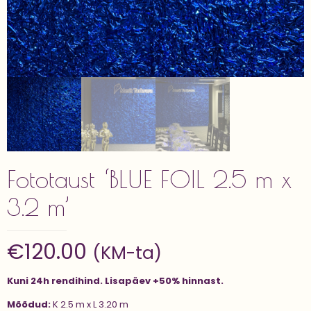
Fototaust ‘BLUE FOIL 2.5 m x
3.2 m’
€
120.00
(KM-ta)
Kuni 24h rendihind. Lisapäev +50% hinnast.
Mõõdud:
K 2.5 m x L 3.20 m