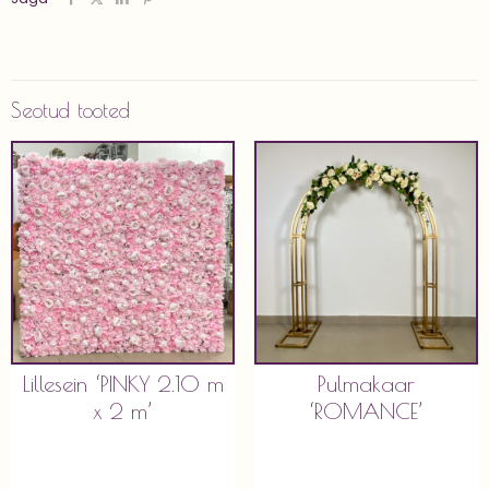
m'
kogus
Seotud tooted
Lillesein ‘PINKY 2.10 m
Pulmakaar
x 2 m’
‘ROMANCE’