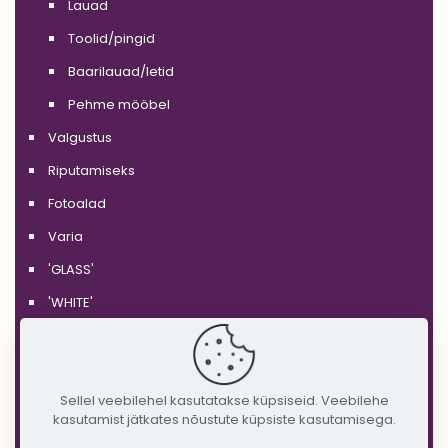
Lauad
Toolid/pingid
Baarilauad/letid
Pehme mööbel
Valgustus
Riputamiseks
Fotoalad
Varia
'GLASS'
'WHITE'
'BLACK'
'SILVER'
Sellel veebilehel kasutatakse küpsiseid. Veebilehe
'GOLD'
kasutamist jätkates nõustute küpsiste kasutamisega.
'COPPER'