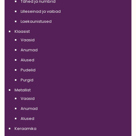
Tähed ja numbrid
Lilleseinad ja vaibad
Laekaunistused
Klaasist
Vaasid
Anumad
Alused
Pudelid
Purgid
Metallist
Vaasid
Anumad
Alused
Keraamika