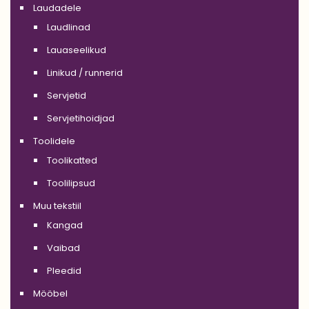
Laudadele
Laudlinad
Lauaseelikud
Linikud / runnerid
Servjetid
Servjetihoidjad
Toolidele
Toolikatted
Toolilipsud
Muu tekstiil
Kangad
Vaibad
Pleedid
Mööbel