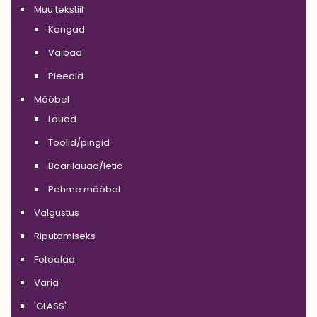
Muu tekstiil
Kangad
Vaibad
Pleedid
Mööbel
Lauad
Toolid/pingid
Baarilauad/letid
Pehme mööbel
Valgustus
Riputamiseks
Fotoalad
Varia
'GLASS'