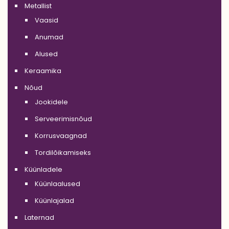
Metallist
Vaasid
Anumad
Alused
Keraamika
Nõud
Jookidele
Serveerimisnõud
Korrusvaagnad
Tordilõikamiseks
Küünladele
Küünlaalused
Küünlajalad
Laternad