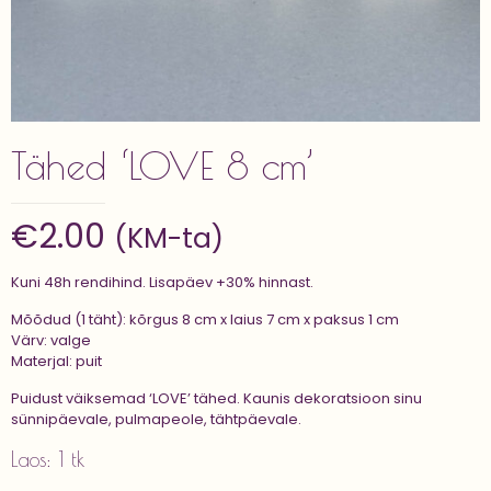
Tähed ‘LOVE 8 cm’
€
2.00
(KM-ta)
Kuni 48h rendihind. Lisapäev +30% hinnast.
Mõõdud (1 täht): kõrgus 8 cm x laius 7 cm x paksus 1 cm
Värv: valge
Materjal: puit
Puidust väiksemad ‘LOVE’ tähed. Kaunis dekoratsioon sinu
sünnipäevale, pulmapeole, tähtpäevale.
Laos: 1 tk