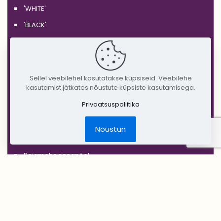
'WHITE'
'BLACK'
'SILVER'
'GOLD'
'COPPER'
Sellel veebilehel kasutatakse küpsiseid. Veebilehe
kasutamist jätkates nõustute küpsiste kasutamisega.
'RUSTIC'
Privaatsuspoliitika
Jõulud
DIY Create Your Wedding
Nõustun
Pruudikimp
Peigmehe rinnanõel
Pruutneitsidele
Peiupoistele
Lilleehted
Tseremoonia