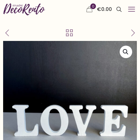
0
€
0.00