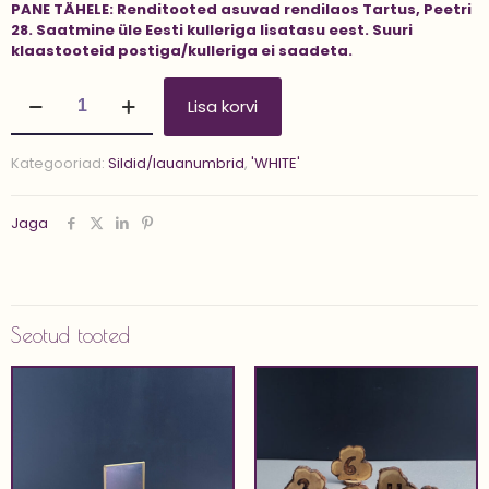
PANE TÄHELE:
Renditooted asuvad rendilaos Tartus, Peetri
28.
Saatmine üle Eesti kulleriga lisatasu eest.
Suuri
klaastooteid postiga/kulleriga ei saadeta.
Tähed
Lisa korvi
'LOVE
8
cm'
Kategooriad:
Sildid/lauanumbrid
,
'WHITE'
kogus
Jaga
Seotud tooted