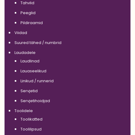
Tahvlid
Peeglid
Pildiraamid
Viidad
Suured tähed / numbrid
Laudadele
Laudlinad
Lauaseelikud
Linikud / runnerid
Servjetid
Servjetihoidjad
Toolidele
Toolikatted
Toolilipsud