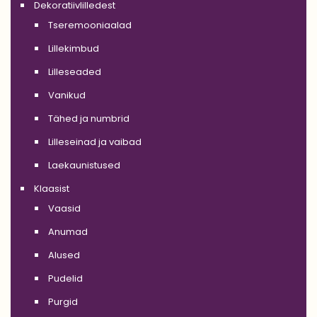
Dekoratiivlilledest
Tseremooniaalad
Lillekimbud
Lilleseaded
Vanikud
Tähed ja numbrid
Lilleseinad ja vaibad
Laekaunistused
Klaasist
Vaasid
Anumad
Alused
Pudelid
Purgid