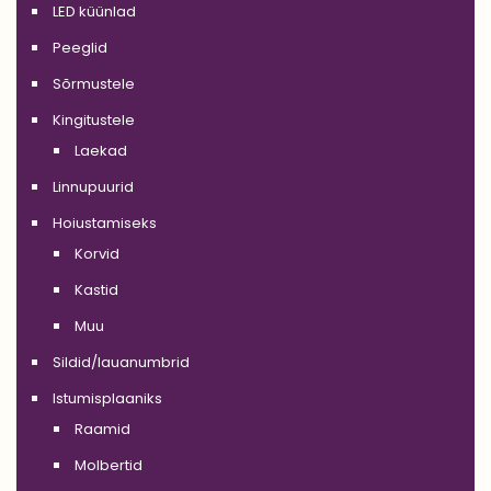
LED küünlad
Peeglid
Sõrmustele
Kingitustele
Laekad
Linnupuurid
Hoiustamiseks
Korvid
Kastid
Muu
Sildid/lauanumbrid
Istumisplaaniks
Raamid
Molbertid