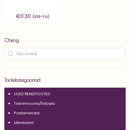
€
0.30
(KM-ta)
Otsing
Products
search
Tootekategooriad
UUED RENDITOOTED
Tseremoonia/fotoala
Postamendid
Lillealused