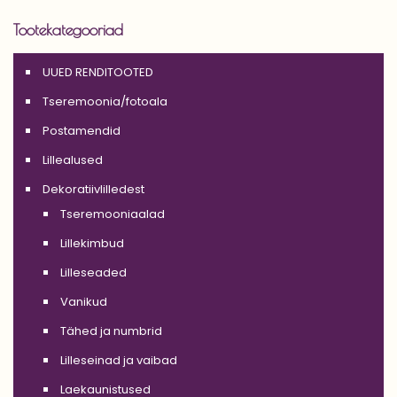
Tootekategooriad
UUED RENDITOOTED
Tseremoonia/fotoala
Postamendid
Lillealused
Dekoratiivlilledest
Tseremooniaalad
Lillekimbud
Lilleseaded
Vanikud
Tähed ja numbrid
Lilleseinad ja vaibad
Laekaunistused