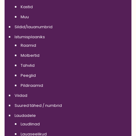
Kastid
Muu
Sildid/lauanumbrid
Istumisplaaniks
Raamid
Molbertid
Tahvlid
Peeglid
Pildiraamid
Viidad
Suured tähed / numbrid
Laudadele
Laudlinad
Lauaseelikud