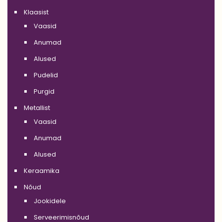
Klaasist
Vaasid
Anumad
Alused
Pudelid
Purgid
Metallist
Vaasid
Anumad
Alused
Keraamika
Nõud
Jookidele
Serveerimisnõud