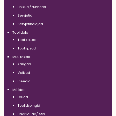
Linikud / runnerid
Servjetid
Servjetihoidjad
Toolidele
Toolikatted
Toolilipsud
Muu tekstiil
Kangad
Vaibad
Pleedid
Mööbel
Lauad
Toolid/pingid
Baarilauad/letid