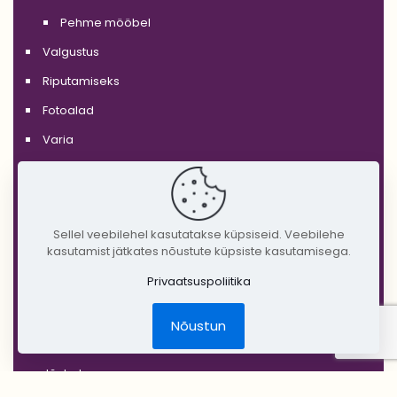
Pehme mööbel
Valgustus
Riputamiseks
Fotoalad
Varia
'GLASS'
'WHITE'
'BLACK'
Sellel veebilehel kasutatakse küpsiseid. Veebilehe
kasutamist jätkates nõustute küpsiste kasutamisega.
'SILVER'
Privaatsuspoliitika
'GOLD'
'COPPER'
Nõustun
'RUSTIC'
Jõulud