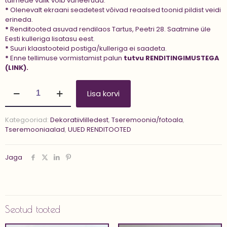
taimede valik võib varieeruda.
*
Olenevalt ekraani seadetest võivad reaalsed toonid pildist veidi
erineda.
*
Renditooted asuvad rendilaos Tartus, Peetri 28. Saatmine üle
Eesti kulleriga lisatasu eest.
*
Suuri klaastooteid postiga/kulleriga ei saadeta.
*
Enne tellimuse vormistamist palun
tutvu
RENDITINGIMUSTEGA
(LINK).
Tseremooniaala
Lisa korvi
'SNOWY
BURGUNDY'
kogus
Kategooriad:
Dekoratiivlilledest
,
Tseremoonia/fotoala
,
Tseremooniaalad
,
UUED RENDITOOTED
Jaga
Seotud tooted