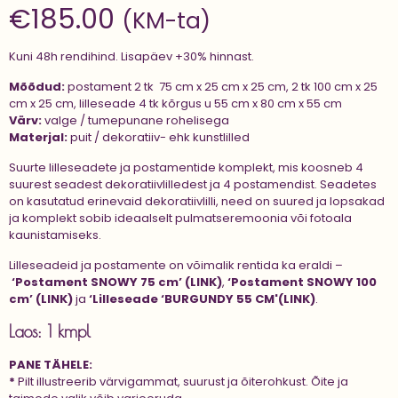
€
185.00
(KM-ta)
Kuni 48h rendihind. Lisapäev +30% hinnast.
Mõõdud:
postament 2 tk 75 cm x 25 cm x 25 cm, 2 tk 100 cm x 25
cm x 25 cm, lilleseade 4 tk kõrgus u 55 cm x 80 cm x 55 cm
Värv:
valge / tumepunane rohelisega
Materjal:
puit / dekoratiiv- ehk kunstlilled
Suurte lilleseadete ja postamentide komplekt, mis koosneb 4
suurest seadest dekoratiivlilledest ja 4 postamendist. Seadetes
on kasutatud erinevaid dekoratiivlilli, need on suured ja lopsakad
ja komplekt sobib ideaalselt pulmatseremoonia või fotoala
kaunistamiseks.
Lilleseadeid ja postamente on võimalik rentida ka eraldi –
‘Postament SNOWY 75 cm’ (LINK)
,
‘Postament SNOWY 100
cm’ (LINK)
ja
‘Lilleseade ‘BURGUNDY 55 CM'(LINK)
.
Laos: 1 kmpl
PANE TÄHELE:
*
Pilt illustreerib värvigammat, suurust ja õiterohkust. Õite ja