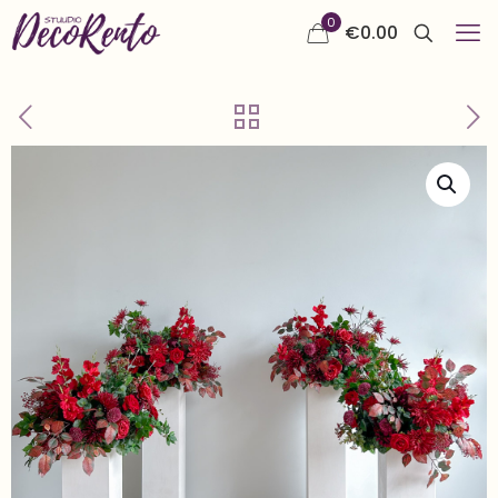
0
€
0.00