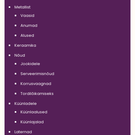
Metallist
Vaasid
Anumad
Alused
Keraamika
Nõud
Jookidele
Serveerimisnõud
Korrusvaagnad
Tordilõikamiseks
Küünladele
Küünlaalused
Küünlajalad
Laternad