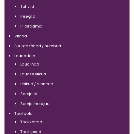
Tahvlid
Peeglid
Pildiraamid
Viidad
Suured tähed / numbrid
Laudadele
Laudlinad
Lauaseelikud
Linikud / runnerid
Servjetid
Servjetihoidjad
Toolidele
Toolikatted
Toolilipsud