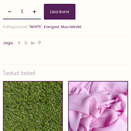
Kangas
Lisa korvi
'CHIFFON
1.4
m
Kategooriad:
'WHITE'
,
Kangad
,
Muu tekstiil
x
4.2
m'
Jaga
kogus
Seotud tooted