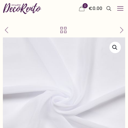
0
€
0.00