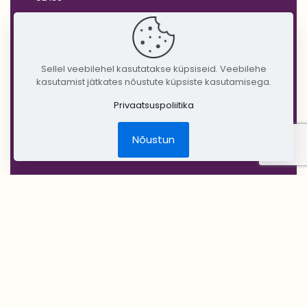
'WHITE'
'BLACK'
'SILVER'
Sellel veebilehel kasutatakse küpsiseid. Veebilehe
kasutamist jätkates nõustute küpsiste kasutamisega.
'GOLD'
Privaatsuspoliitika
'COPPER'
'RUSTIC'
Nõustun
Jõulud
DIY Create Your Wedding
Pruudikimp
Peigmehe rinnanõel
Pruutneitsidele
Peiupoistele
Lilleehted