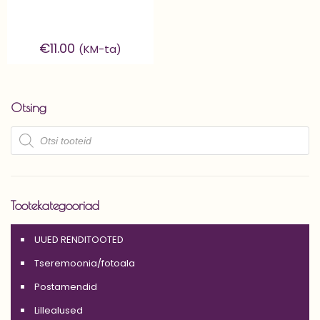
€
11.00
(KM-ta)
Otsing
Products
search
Tootekategooriad
UUED RENDITOOTED
Tseremoonia/fotoala
Postamendid
Lillealused