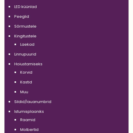
LED küünlad
Peeglid
Sõrmustele
Kingitustele
Laekad
Linnupuurid
Hoiustamiseks
Korvid
Kastid
Muu
Sildid/lauanumbrid
Istumisplaaniks
Raamid
Molbertid