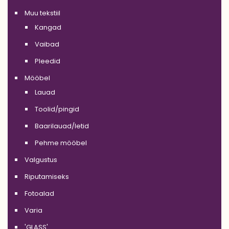
Muu tekstiil
Kangad
Vaibad
Pleedid
Mööbel
Lauad
Toolid/pingid
Baarilauad/letid
Pehme mööbel
Valgustus
Riputamiseks
Fotoalad
Varia
'GLASS'