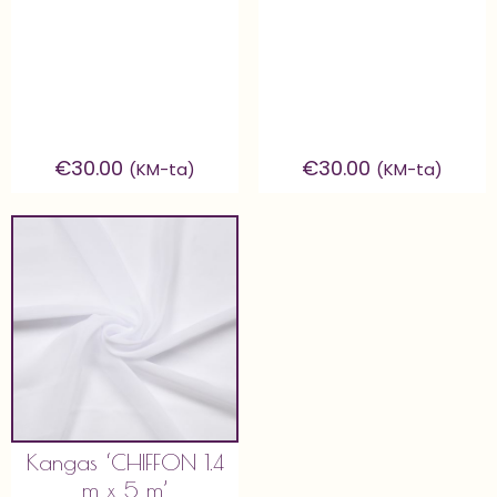
€
30.00
€
30.00
(KM-ta)
(KM-ta)
Kangas ‘CHIFFON 1.4
m x 5 m’