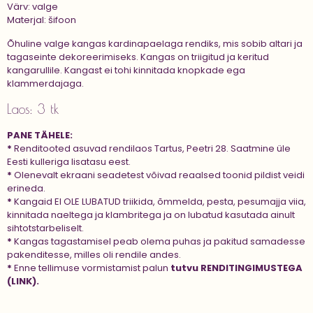
Värv: valge
Materjal: šifoon
Õhuline valge kangas kardinapaelaga rendiks, mis s
obib altari ja
tagaseinte dekoreerimiseks. Kangas on triigitud ja keritud
kangarullile. Kangast ei tohi kinnitada knopkade ega
klammerdajaga.
Laos: 3 tk
PANE TÄHELE:
*
Renditooted asuvad rendilaos Tartus, Peetri 28. Saatmine üle
Eesti kulleriga lisatasu eest.
*
Olenevalt ekraani seadetest võivad reaalsed toonid pildist veidi
erineda.
*
Kangaid EI OLE LUBATUD triikida, õmmelda, pesta, pesumajja viia,
kinnitada naeltega ja klambritega ja on lubatud kasutada ainult
sihtotstarbeliselt.
*
Kangas tagastamisel peab olema puhas ja pakitud samadesse
pakenditesse, milles oli rendile andes.
*
Enne tellimuse vormistamist palun
tutvu
RENDITINGIMUSTEGA
(LINK).