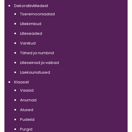
Dekoratiivlilledest
Tseremooniaalad
Lillekimbud
Lilleseaded
Vanikud
Tähed ja numbrid
Lilleseinad ja vaibad
Laekaunistused
Klaasist
Vaasid
Anumad
Alused
Pudelid
Purgid